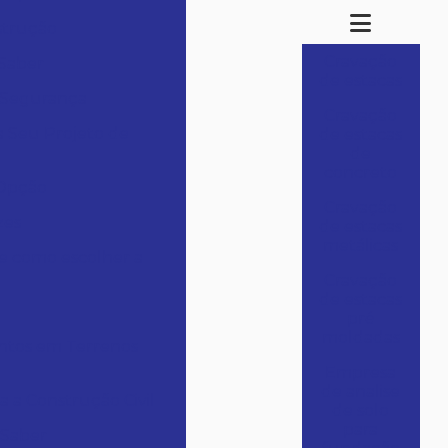
strução
Cravação
 Saber
de estacas
e Segurança
Cravação
a Seu Projeto de
de estacas
de
concreto
 Opção
Cravação
zes
de estacas
metálicas
e como escolher a
Cravação
de estacas
pré
moldadas
entos em Terrenos
Empresa
de analise
 a Construção Civil
de solo
para
 Saber