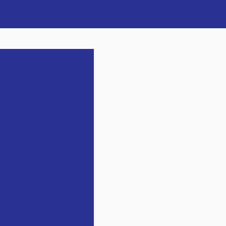
698
(14) 99772-3533
refortfundacoes@refortfundacoes.com.br
tacas
strução
onstruções
ções Eficientes
etos de Engenharia
 Sondagem
a Strauss
trução
is utilizados na