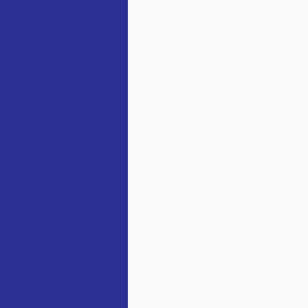
 Construção Civil
trução
strução
strução
de Fundação
cas para Seu Projeto
o para Construções
uss para Construções
nsforma Construções
agem
o Melhor Fornecedor
onstruções Duradouras
melhores técnicas a