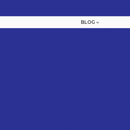
(14) 3218-9193
(14) 99661-4
BLOG
5 Dicas Essenciais na Perfuração de Es
5 Vantagens da Estaca Perfurada na Con
6 Vantagens da Cravação de Estacas para C
6 Vantagens da Cravação de Estacas para Constru
6 Vantagens da Sondagem a Percussão SPT para Proj
6 Vantagens de Contratar uma Empresa de
7 Passos Essenciais para Execução de Estac
7 Vantagens da Estaca Strauss na Cons
A estaca Strauss é um dos métodos de fundação ma
construção civil