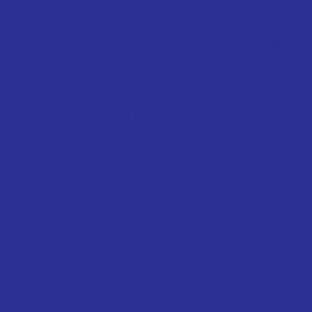
Cravação de estacas de concreto: guia c
Cravação de estacas de concreto: técnicas e benefício
Cravação de Estacas de Concreto: Técnicas e Benefí
Cravação de Estacas de Concreto: Tudo que Você
Cravação de Estacas Metálicas: A Solução Inovador
Sólidos
Cravação de Estacas Metálicas: Guia Completo p
Cravação de Estacas Metálicas: O Guia Completo para 
Eficientes
Cravação de Estacas Metálicas: O Que Você Pr
Cravação de Estacas Pré Moldadas: A Solução Inovad
Sólidos
Cravação de Estacas Pré Moldadas: A Solução Resist
Seguras