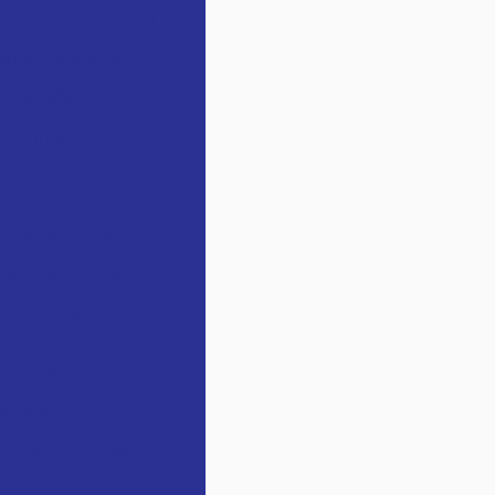
r para seu projeto
cios Essenciais
 Benefícios
 Confiança
cisa saber sobre o
Precisa Saber
ara Seu Projeto
onfiáveis para Sua
 a Melhor
fícios
áveis e precisos
staque