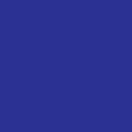
Descubra como a empresa de estacas Strauss trans
segurança
Descubra por que uma empresa de sondagem de solo é
construção
Desvendando o Poder das Estacas: Como Escolher a
Perfuração
Empresa de Análise de Solo para Fun
Empresa de Análise de Solo para Fundação 
Empresa de análise de solo para fundação: avali
Empresa de Análise de Solo para Fundação: Precisão
Empresa de cravação de estacas: especialistas
Empresa de Cravação de Estacas: Expertise 
Empresa de Cravação de Estacas: Qualidade e
Empresa de Cravação de Estacas: Soluções