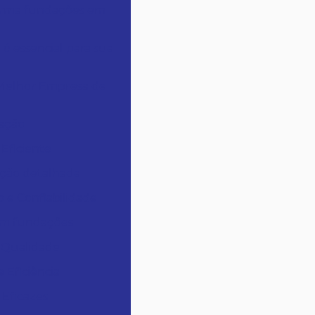
forma fundações em
 essencial para sua
 Melhor Empresa de
dação
Eficiente
ação detalhada
 e Confiabilidade
 em fundações
e Qualidade
 Eficiência
 Eficazes