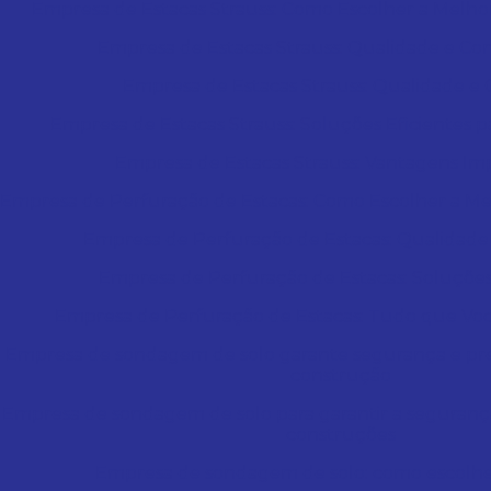
Empresa de Estacas Strauss: Como Escolher a Melho
Empresa de Estacas Strauss: Qualidade e Con
Empresa de Estacas Strauss: Qualidade e 
Empresa de Estacas Strauss: Soluções Eficientes 
Empresa de Estacas Strauss: Vantagens Im
Empresa de Perfuração de Estacas: Como Escolher a Me
Empresa de Perfuração de Estacas: Qualidade
Empresa de Perfuração de Estacas: Soluções
Empresa de Perfuração de Estacas: Tudo que Voc
Empresa de sondagem de solo garante segurança e pre
construção
Empresa de sondagem de solo para garantir a seguranç
construções
Empresa de sondagem de solo: como escolhe