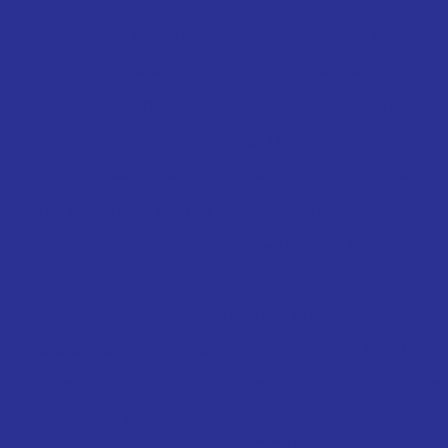
As Vantagens e Aplicações das Estacas Apiloadas na
Benefícios da Estaca Apiloada na Cons
Benefícios da Estaca Encamisada na Con
Benefícios das Estacas Apiloadas na Con
Como a Estaca Strauss Transforma Projetos 
Como Escolher a Melhor Empresa de Cravação de Esta
Como Escolher a Melhor Empresa de Estaca de Reaçã
Como Funciona o Serviço de Execução de Estacas Stra
Como o Serviço de Cravação de Estacas Metálicas Tra
Conheça a Melhor Empresa de Sond
Contratar Serviço Sondagem de Solo: Como Escolher 
Cravação de Estacas de Concreto: A Base Sólida para C
Cravação de Estacas de Concreto: A importância e as 
serem aplicadas