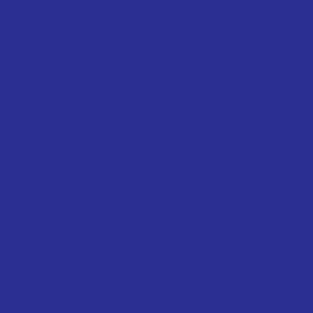
Cravação de Estacas Pré Moldadas: Tudo o que vo
Cravação de Estacas Pré Moldadas: Tudo que Voc
Cravação de estacas pré-moldadas: estabilidade 
Cravação de Estacas Pré-Moldadas: Guia 
Cravação de Estacas: Entenda o Proc
Cravação de Estacas: Guia Completo para I
Cravação de Estacas: Método e Vantagens par
Cravação de Estacas: O Guia Definiti
Cravação de Estacas: Técnicas e Vantagens para Co
Cravação de Estacas: Tudo o que você precisa saber 
eficiente
Cravação de Estacas: Tudo que Você Preci
Cravação Estaca Mega de Concreto: Guia Completo
Seguras