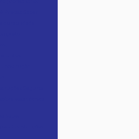
cê precisa saber
ê Precisa Saber
e durabilidade
Completo
esso
niciantes
a Construção
vo
nstruções Seguras
sobre essa técnica
sa Saber
 para Construções