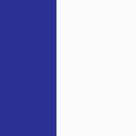
r para Seu Projeto
fiabilidade
Garantia
para Construções
perdíveis
lhor para Seu Projeto
 e Confiança
 Eficientes
ê Precisa Saber
cisão em projetos de
a e qualidade de suas
r a melhor