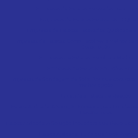
Empresas de Estacas Escavadas para Con
Empresas de Estacas Escavadas: O Que
Empresas de Estacas Escavadas: Qualidade 
Empresas de Estacas: Como Escolher a Melhor par
Construção
Empresas de Estacas: Escolha a Melhor
Empresas de Estacas: Soluções Efica
Empresas de Sondagem de Solo: Por que contratar 
melhor opção
Entenda a Estaca de Reação
Estaca Apiloada: A Solução Eficiente para Fundam
Desafiadores
Estaca Apiloada: A Solução Inovadora que Revoluciona
Estaca Apiloada: Tudo que Você Precisa