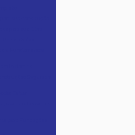
ompleto
s para sua construção
cios para sua Obra
 Precisa Saber
a para Fundamentos
ara Iniciantes
Construções Seguras e
ecisa Saber
ora para Fundamentos
ente para Fundações