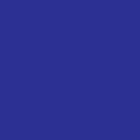
Empresa de sondagem de solo: como escolher a melho
Empresa de Sondagem de Solo: Descubra Os Benefí
Empresa de Sondagem de Solo: Importância e
Empresa de Sondagem de Solo: Qualidade e
Empresa de Sondagem de Solo: Tudo o que você pre
assunto
Empresa de Sondagem de Solo: Tudo que Você 
Empresa de Sondagem: Como Escolher a Melhor p
Empresa de Sondagem: Como Obter Dados Preciso e C
Obra
Empresa de Sondagem: Dicas para Escolher
Empresa de Sondagem: Serviços e Bene
Empresa Sondagem Solo SPT oferece serviços confi
Empresas de Estacas Escavadas em De