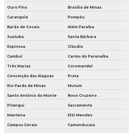
Ouro Fino
Brasília de Minas
Carangola
Pompéu
Barão de Cocais
Além Paraíba
Juatuba
Santa Bárbara
Espinosa
Cláudio
Cambuí
Carmo do Paranaíba
Três Marias
Coromandel
Conceição das Alagoas
Prata
Rio Pardo de Minas
Mutum
Santo Antônio do Monte
Novo Cruzeiro
Pitangui
Sacramento
Mantena
Elói Mendes
Campos Gerais
Camanducaia