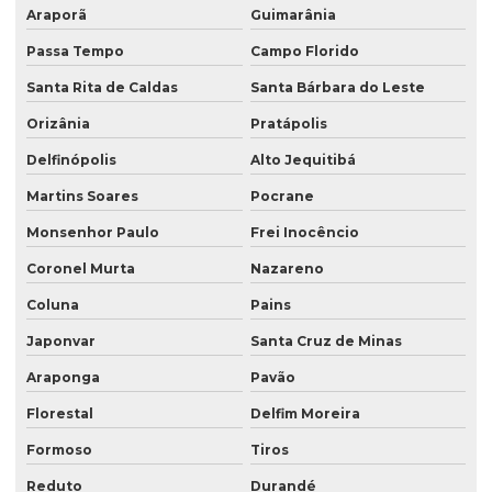
Araporã
Guimarânia
Passa Tempo
Campo Florido
Santa Rita de Caldas
Santa Bárbara do Leste
Orizânia
Pratápolis
Delfinópolis
Alto Jequitibá
Martins Soares
Pocrane
Monsenhor Paulo
Frei Inocêncio
Coronel Murta
Nazareno
Coluna
Pains
Japonvar
Santa Cruz de Minas
Araponga
Pavão
Florestal
Delfim Moreira
Formoso
Tiros
Reduto
Durandé