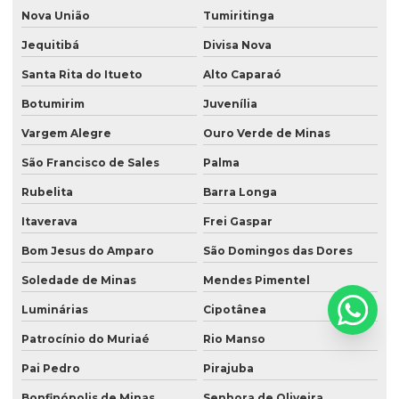
Nova União
Tumiritinga
Jequitibá
Divisa Nova
Santa Rita do Itueto
Alto Caparaó
Botumirim
Juvenília
Vargem Alegre
Ouro Verde de Minas
São Francisco de Sales
Palma
Rubelita
Barra Longa
Itaverava
Frei Gaspar
Bom Jesus do Amparo
São Domingos das Dores
Soledade de Minas
Mendes Pimentel
Luminárias
Cipotânea
Patrocínio do Muriaé
Rio Manso
Pai Pedro
Pirajuba
Bonfinópolis de Minas
Senhora de Oliveira