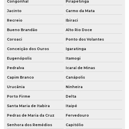
Congonhal
Pirapetinga
Jacinto
Carmo da Mata
Recreio
Ibiraci
Bueno Brandão
Alto Rio Doce
Coroaci
Ponto dos Volantes
Conceição dos Ouros
Igaratinga
Eugenópolis
Itamogi
Pedralva
Icaraí de Minas
Capim Branco
Canápolis
Urucânia
Ninheira
Porto Firme
Delta
Santa Maria de Itabira
Itaipé
Pedras de Maria da Cruz
Fervedouro
Senhora dos Remédios
Capitólio