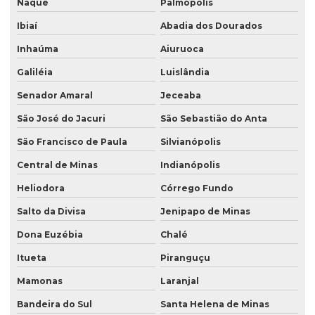
Naque
Palmópolis
Ibiaí
Abadia dos Dourados
Inhaúma
Aiuruoca
Galiléia
Luislândia
Senador Amaral
Jeceaba
São José do Jacuri
São Sebastião do Anta
São Francisco de Paula
Silvianópolis
Central de Minas
Indianópolis
Heliodora
Córrego Fundo
Salto da Divisa
Jenipapo de Minas
Dona Euzébia
Chalé
Itueta
Piranguçu
Mamonas
Laranjal
Bandeira do Sul
Santa Helena de Minas