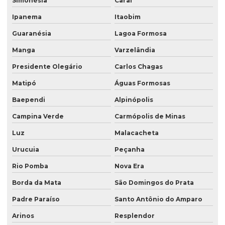
Simonésia
Caraí
Ipanema
Itaobim
Guaranésia
Lagoa Formosa
Manga
Varzelândia
Presidente Olegário
Carlos Chagas
Matipó
Águas Formosas
Baependi
Alpinópolis
Campina Verde
Carmópolis de Minas
Luz
Malacacheta
Urucuia
Peçanha
Rio Pomba
Nova Era
Borda da Mata
São Domingos do Prata
Padre Paraíso
Santo Antônio do Amparo
Arinos
Resplendor