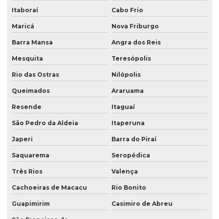
Itaboraí
Cabo Frio
Maricá
Nova Friburgo
Barra Mansa
Angra dos Reis
Mesquita
Teresópolis
Rio das Ostras
Nilópolis
Queimados
Araruama
Resende
Itaguaí
São Pedro da Aldeia
Itaperuna
Japeri
Barra do Piraí
Saquarema
Seropédica
Três Rios
Valença
Cachoeiras de Macacu
Rio Bonito
Guapimirim
Casimiro de Abreu