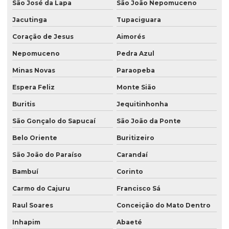
São José da Lapa
São João Nepomuceno
Jacutinga
Tupaciguara
Coração de Jesus
Aimorés
Nepomuceno
Pedra Azul
Minas Novas
Paraopeba
Espera Feliz
Monte Sião
Buritis
Jequitinhonha
São Gonçalo do Sapucaí
São João da Ponte
Belo Oriente
Buritizeiro
São João do Paraíso
Carandaí
Bambuí
Corinto
Carmo do Cajuru
Francisco Sá
Raul Soares
Conceição do Mato Dentro
Inhapim
Abaeté