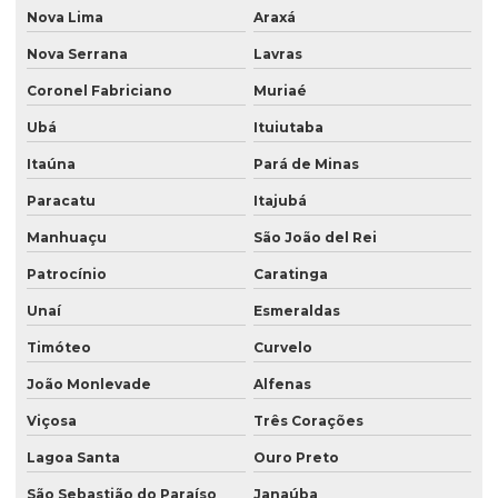
Nova Lima
Araxá
Nova Serrana
Lavras
Coronel Fabriciano
Muriaé
Ubá
Ituiutaba
Itaúna
Pará de Minas
Paracatu
Itajubá
Manhuaçu
São João del Rei
Patrocínio
Caratinga
Unaí
Esmeraldas
Timóteo
Curvelo
João Monlevade
Alfenas
Viçosa
Três Corações
Lagoa Santa
Ouro Preto
São Sebastião do Paraíso
Janaúba