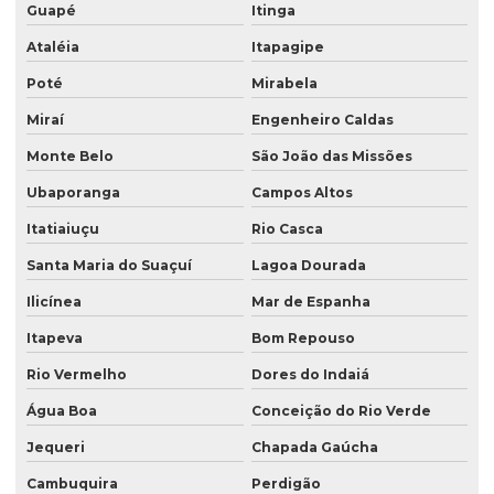
Guapé
Itinga
Ataléia
Itapagipe
Poté
Mirabela
Miraí
Engenheiro Caldas
Monte Belo
São João das Missões
Ubaporanga
Campos Altos
Itatiaiuçu
Rio Casca
Santa Maria do Suaçuí
Lagoa Dourada
Ilicínea
Mar de Espanha
Itapeva
Bom Repouso
Rio Vermelho
Dores do Indaiá
Água Boa
Conceição do Rio Verde
Jequeri
Chapada Gaúcha
Cambuquira
Perdigão