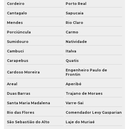
Cordeiro
Porto Real
Cantagalo
Sapucaia
Mendes
Rio Claro
Porciúncula
Carmo
Sumidouro
Natividade
Cambuci
Italva
Carapebus
Quatis
Engenheiro Paulo de
Cardoso Moreira
Frontin
Areal
Aperibé
Duas Barras
Trajano de Moraes
Santa Maria Madalena
Varre-Sai
Rio das Flores
Comendador Levy Gasparian
São Sebastião do Alto
Laje do Muriaé