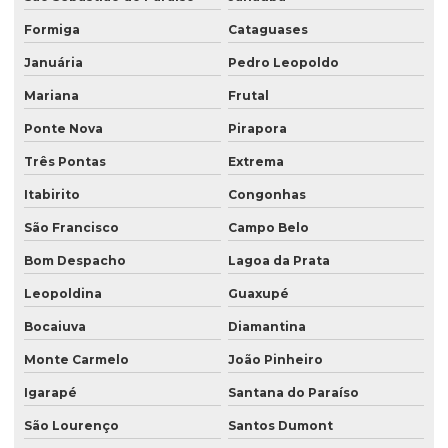
Formiga
Cataguases
Januária
Pedro Leopoldo
Mariana
Frutal
Ponte Nova
Pirapora
Três Pontas
Extrema
Itabirito
Congonhas
São Francisco
Campo Belo
Bom Despacho
Lagoa da Prata
Leopoldina
Guaxupé
Bocaiuva
Diamantina
Monte Carmelo
João Pinheiro
Igarapé
Santana do Paraíso
São Lourenço
Santos Dumont