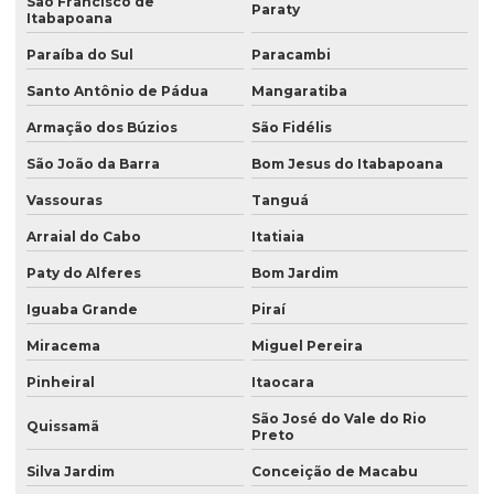
São Francisco de
Paraty
Itabapoana
Paraíba do Sul
Paracambi
Santo Antônio de Pádua
Mangaratiba
Armação dos Búzios
São Fidélis
São João da Barra
Bom Jesus do Itabapoana
Vassouras
Tanguá
Arraial do Cabo
Itatiaia
Paty do Alferes
Bom Jardim
Iguaba Grande
Piraí
Miracema
Miguel Pereira
Pinheiral
Itaocara
São José do Vale do Rio
Quissamã
Preto
Silva Jardim
Conceição de Macabu