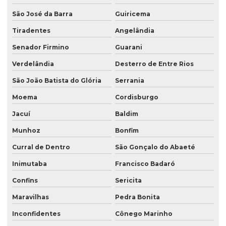
São José da Barra
Guiricema
Tiradentes
Angelândia
Senador Firmino
Guarani
Verdelândia
Desterro de Entre Rios
São João Batista do Glória
Serrania
Moema
Cordisburgo
Jacuí
Baldim
Munhoz
Bonfim
Curral de Dentro
São Gonçalo do Abaeté
Inimutaba
Francisco Badaró
Confins
Sericita
Maravilhas
Pedra Bonita
Inconfidentes
Cônego Marinho