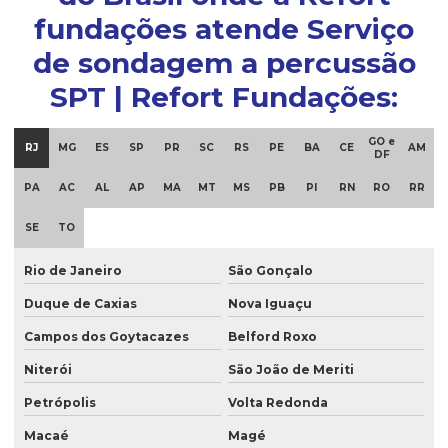
fundações atende Serviço
de sondagem a percussão
SPT | Refort Fundações:
GO e
RJ
MG
ES
SP
PR
SC
RS
PE
BA
CE
AM
DF
PA
AC
AL
AP
MA
MT
MS
PB
PI
RN
RO
RR
SE
TO
Rio de Janeiro
São Gonçalo
Duque de Caxias
Nova Iguaçu
Campos dos Goytacazes
Belford Roxo
Niterói
São João de Meriti
Petrópolis
Volta Redonda
Macaé
Magé