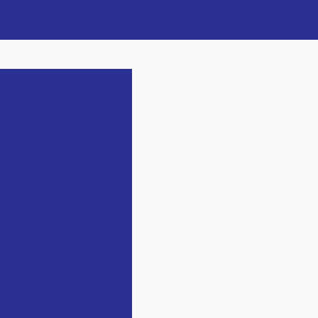
698
(14) 99772-3533
refortfundacoes@refortfundacoes.com.br
tacas
strução
onstruções
ções Eficientes
etos de Engenharia
 Sondagem
a Strauss
trução
is utilizados na