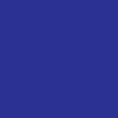
Cravação de Estacas Pré Moldadas: Tudo o que vo
Cravação de Estacas Pré Moldadas: Tudo que Voc
Cravação de estacas pré-moldadas: estabilidade 
Cravação de Estacas Pré-Moldadas: Guia 
Cravação de Estacas: Entenda o Proc
Cravação de Estacas: Guia Completo para I
Cravação de Estacas: Método e Vantagens par
Cravação de Estacas: O Guia Definiti
Cravação de Estacas: Técnicas e Vantagens para Co
Cravação de Estacas: Tudo o que você precisa saber 
eficiente
Cravação de Estacas: Tudo que Você Preci
Cravação Estaca Mega de Concreto: Guia Completo
Seguras