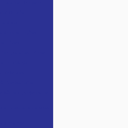
r para Seu Projeto
fiabilidade
Garantia
para Construções
perdíveis
lhor para Seu Projeto
 e Confiança
 Eficientes
ê Precisa Saber
cisão em projetos de
a e qualidade de suas
r a melhor