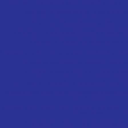
Empresa de Estacas Strauss: Como Escolher a Melho
Empresa de Estacas Strauss: Qualidade e Con
Empresa de Estacas Strauss: Qualidade e 
Empresa de Estacas Strauss: Soluções Eficientes 
Empresa de Estacas Strauss: Vantagens Im
Empresa de Perfuração de Estacas: Como Escolher a Me
Empresa de Perfuração de Estacas: Qualidade
Empresa de Perfuração de Estacas: Soluções
Empresa de Perfuração de Estacas: Tudo que Voc
Empresa de sondagem de solo garante segurança e pre
construção
Empresa de sondagem de solo para garantir a seguranç
construções
Empresa de sondagem de solo: como escolhe