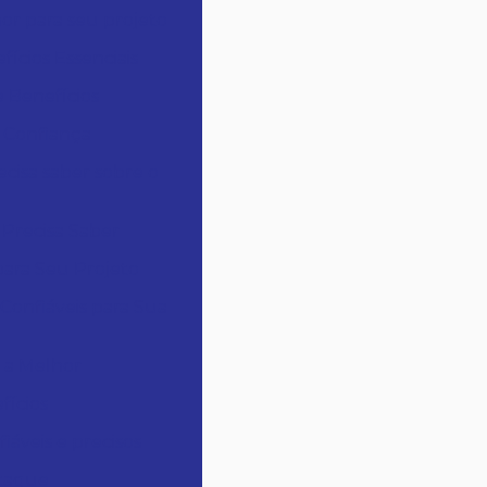
r para seu projeto
cios Essenciais
 Benefícios
 Confiança
cisa saber sobre o
Precisa Saber
ara Seu Projeto
onfiáveis para Sua
 a Melhor
fícios
áveis e precisos
staque