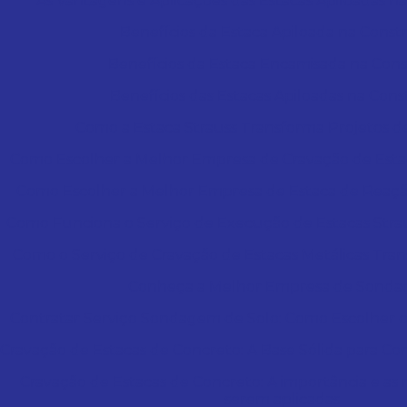
As Vantagens e Aplicações das Estacas Apiloadas na
Benefícios da Estaca Apiloada na Cons
Benefícios da Estaca Encamisada na Con
Benefícios das Estacas Apiloadas na Con
Como a Estaca Strauss Transforma Projetos 
Como Escolher a Melhor Empresa de Cravação de Esta
Como Escolher a Melhor Empresa de Estaca de Reaçã
Como Funciona o Serviço de Execução de Estacas Stra
Como o Serviço de Cravação de Estacas Metálicas Tra
Conheça a Melhor Empresa de Sond
Contratar Serviço Sondagem de Solo: Como Escolher 
Cravação de Estacas de Concreto: A Base Sólida para C
Cravação de Estacas de Concreto: A importância e as 
serem aplicadas