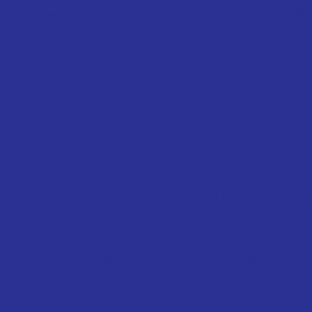
Empresa de sondagem de solo: como escolher a melho
Empresa de Sondagem de Solo: Descubra Os Benefí
Empresa de Sondagem de Solo: Importância e
Empresa de Sondagem de Solo: Qualidade e
Empresa de Sondagem de Solo: Tudo o que você pre
assunto
Empresa de Sondagem de Solo: Tudo que Você 
Empresa de Sondagem: Como Escolher a Melhor p
Empresa de Sondagem: Como Obter Dados Preciso e C
Obra
Empresa de Sondagem: Dicas para Escolher
Empresa de Sondagem: Serviços e Bene
Empresa Sondagem Solo SPT oferece serviços confi
Empresas de Estacas Escavadas em De