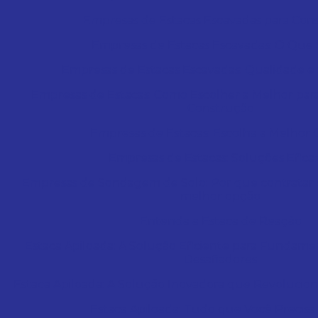
Empresas de Estacas Escavadas para Con
Empresas de Estacas Escavadas: O Que
Empresas de Estacas Escavadas: Qualidade 
Empresas de Estacas: Como Escolher a Melhor par
Construção
Empresas de Estacas: Escolha a Melhor
Empresas de Estacas: Soluções Efica
Empresas de Sondagem de Solo: Por que contratar 
melhor opção
Entenda a Estaca de Reação
Estaca Apiloada: A Solução Eficiente para Fundam
Desafiadores
Estaca Apiloada: A Solução Inovadora que Revoluciona
Estaca Apiloada: Tudo que Você Precisa