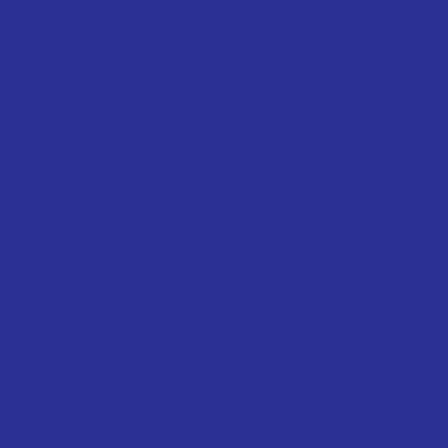
Descubra como a empresa de estacas Strauss trans
segurança
Descubra por que uma empresa de sondagem de solo é
construção
Desvendando o Poder das Estacas: Como Escolher a
Perfuração
Empresa de Análise de Solo para Fun
Empresa de Análise de Solo para Fundação 
Empresa de análise de solo para fundação: avali
Empresa de Análise de Solo para Fundação: Precisão
Empresa de cravação de estacas: especialistas
Empresa de Cravação de Estacas: Expertise 
Empresa de Cravação de Estacas: Qualidade e
Empresa de Cravação de Estacas: Soluções