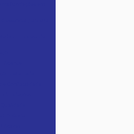
forma fundações em
 essencial para sua
 Melhor Empresa de
dação
Eficiente
ação detalhada
 e Confiabilidade
 em fundações
e Qualidade
 Eficiência
 Eficazes