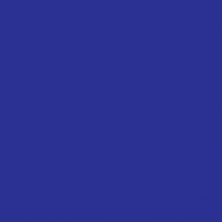
Cravação de estacas de concreto: guia c
Cravação de estacas de concreto: técnicas e benefício
Cravação de Estacas de Concreto: Técnicas e Benefí
Cravação de Estacas de Concreto: Tudo que Você
Cravação de Estacas Metálicas: A Solução Inovador
Sólidos
Cravação de Estacas Metálicas: Guia Completo p
Cravação de Estacas Metálicas: O Guia Completo para 
Eficientes
Cravação de Estacas Metálicas: O Que Você Pr
Cravação de Estacas Pré Moldadas: A Solução Inovad
Sólidos
Cravação de Estacas Pré Moldadas: A Solução Resist
Seguras