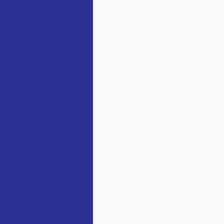
ompleto
s para sua construção
cios para sua Obra
 Precisa Saber
a para Fundamentos
ara Iniciantes
Construções Seguras e
ecisa Saber
ora para Fundamentos
ente para Fundações