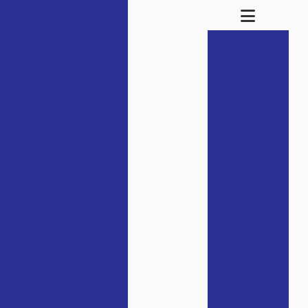
strução
Cravação
 Saber
de estacas
e Segurança
Cravação
a Seu Projeto de
de estacas
de
concreto
 Opção
Cravação
zes
de estacas
metálicas
e como escolher a
Cravação
de estacas
pré
moldadas
entos em Terrenos
Empresa
de analise
 a Construção Civil
de solo
para
 Saber