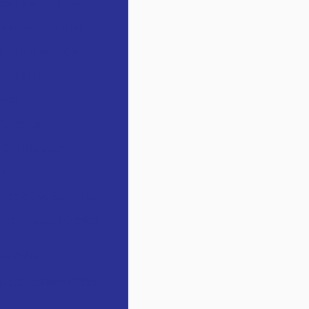
cê precisa saber
ê Precisa Saber
e durabilidade
Completo
esso
niciantes
a Construção
vo
nstruções Seguras
sobre essa técnica
sa Saber
 para Construções