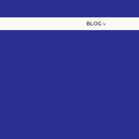
(14) 3218-9193
(14) 99661-4
BLOG
5 Dicas Essenciais na Perfuração de Es
5 Vantagens da Estaca Perfurada na Con
6 Vantagens da Cravação de Estacas para C
6 Vantagens da Cravação de Estacas para Constru
6 Vantagens da Sondagem a Percussão SPT para Proj
6 Vantagens de Contratar uma Empresa de
7 Passos Essenciais para Execução de Estac
7 Vantagens da Estaca Strauss na Cons
A estaca Strauss é um dos métodos de fundação ma
construção civil