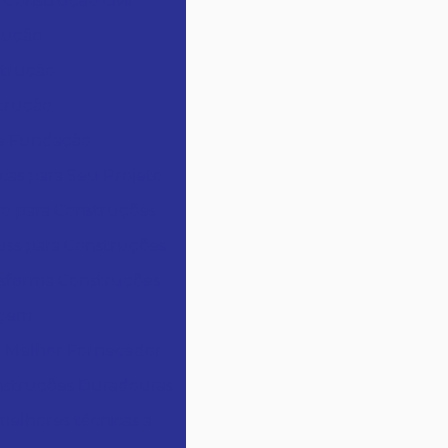
 Construção Civil
trução
strução
strução
de Fundação
cas para Seu Projeto
o para Construções
uss para Construções
nsforma Construções
agem
o Melhor Fornecedor
onstruções Duradouras
melhores técnicas a