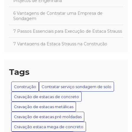
Projetos de Engenharia
6 Vantagens de Contratar uma Empresa de
Sondagem
7 Passos Essenciais para Execução de Estaca Strauss
7 Vantagens da Estaca Strauss na Construção
A estaca Strauss é um dos métodos de fundação
mais utilizados na construção civil
Tags
As Vantagens e Aplicações das Estacas Apiloadas na
Construção Civil
Construção
Contratar serviço sondagem de solo
Benefícios da Estaca Apiloada na Construção
Cravação de estacas de concreto
Benefícios da Estaca Encamisada na Construção
Cravação de estacas metálicas
Cravação de estacas pré moldadas
Benefícios das Estacas Apiloadas na Construção
Cravação estaca mega de concreto
Como a Estaca Strauss Transforma Projetos de