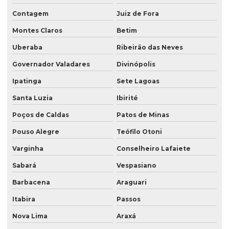
Contagem
Juiz de Fora
Montes Claros
Betim
Uberaba
Ribeirão das Neves
Governador Valadares
Divinópolis
Ipatinga
Sete Lagoas
Santa Luzia
Ibirité
Poços de Caldas
Patos de Minas
Pouso Alegre
Teófilo Otoni
Varginha
Conselheiro Lafaiete
Sabará
Vespasiano
Barbacena
Araguari
Itabira
Passos
Nova Lima
Araxá