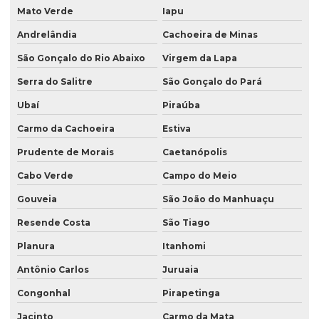
Mato Verde
Iapu
Andrelândia
Cachoeira de Minas
São Gonçalo do Rio Abaixo
Virgem da Lapa
Serra do Salitre
São Gonçalo do Pará
Ubaí
Piraúba
Carmo da Cachoeira
Estiva
Prudente de Morais
Caetanópolis
Cabo Verde
Campo do Meio
Gouveia
São João do Manhuaçu
Resende Costa
São Tiago
Planura
Itanhomi
Antônio Carlos
Juruaia
Congonhal
Pirapetinga
Jacinto
Carmo da Mata