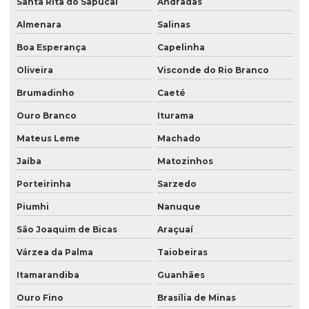
Santa Rita do Sapucaí
Andradas
Almenara
Salinas
Boa Esperança
Capelinha
Oliveira
Visconde do Rio Branco
Brumadinho
Caeté
Ouro Branco
Iturama
Mateus Leme
Machado
Jaíba
Matozinhos
Porteirinha
Sarzedo
Piumhi
Nanuque
São Joaquim de Bicas
Araçuaí
Várzea da Palma
Taiobeiras
Itamarandiba
Guanhães
Ouro Fino
Brasília de Minas