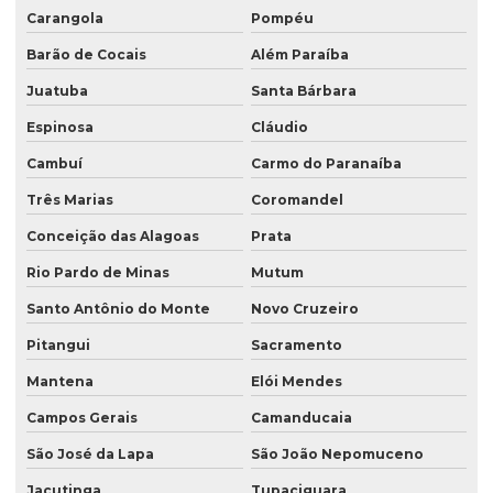
Carangola
Pompéu
Barão de Cocais
Além Paraíba
Juatuba
Santa Bárbara
Espinosa
Cláudio
Cambuí
Carmo do Paranaíba
Três Marias
Coromandel
Conceição das Alagoas
Prata
Rio Pardo de Minas
Mutum
Santo Antônio do Monte
Novo Cruzeiro
Pitangui
Sacramento
Mantena
Elói Mendes
Campos Gerais
Camanducaia
São José da Lapa
São João Nepomuceno
Jacutinga
Tupaciguara