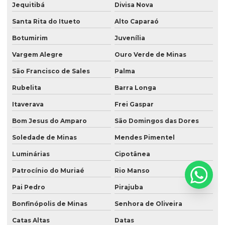
Jequitibá
Divisa Nova
Santa Rita do Itueto
Alto Caparaó
Botumirim
Juvenília
Vargem Alegre
Ouro Verde de Minas
São Francisco de Sales
Palma
Rubelita
Barra Longa
Itaverava
Frei Gaspar
Bom Jesus do Amparo
São Domingos das Dores
Soledade de Minas
Mendes Pimentel
Luminárias
Cipotânea
Patrocínio do Muriaé
Rio Manso
Pai Pedro
Pirajuba
Bonfinópolis de Minas
Senhora de Oliveira
Catas Altas
Datas