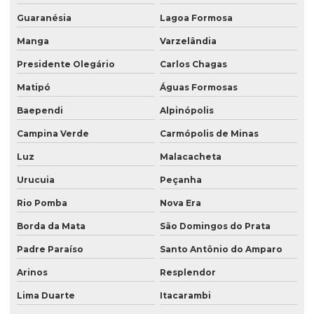
Guaranésia
Lagoa Formosa
Manga
Varzelândia
Presidente Olegário
Carlos Chagas
Matipó
Águas Formosas
Baependi
Alpinópolis
Campina Verde
Carmópolis de Minas
Luz
Malacacheta
Urucuia
Peçanha
Rio Pomba
Nova Era
Borda da Mata
São Domingos do Prata
Padre Paraíso
Santo Antônio do Amparo
Arinos
Resplendor
Lima Duarte
Itacarambi