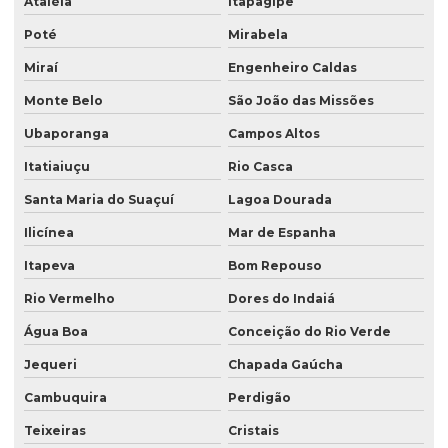
Ataléia
Itapagipe
Poté
Mirabela
Miraí
Engenheiro Caldas
Monte Belo
São João das Missões
Ubaporanga
Campos Altos
Itatiaiuçu
Rio Casca
Santa Maria do Suaçuí
Lagoa Dourada
Ilicínea
Mar de Espanha
Itapeva
Bom Repouso
Rio Vermelho
Dores do Indaiá
Água Boa
Conceição do Rio Verde
Jequeri
Chapada Gaúcha
Cambuquira
Perdigão
Teixeiras
Cristais