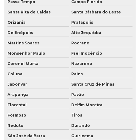
Passa Tempo
Campo Florido
Santa Rita de Caldas
Santa Bárbara do Leste
Orizânia
Pratápolis
Delfinópolis
Alto Jequitibá
Martins Soares
Pocrane
Monsenhor Paulo
Frei Inocêncio
Coronel Murta
Nazareno
Coluna
Pains
Japonvar
Santa Cruz de Minas
Araponga
Pavão
Florestal
Delfim Moreira
Formoso
Tiros
Reduto
Durandé
São José da Barra
Guiricema