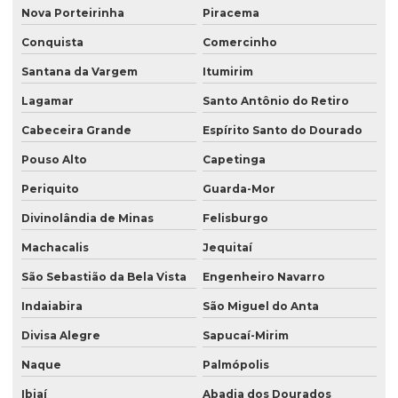
Nova Porteirinha
Piracema
Conquista
Comercinho
Santana da Vargem
Itumirim
Lagamar
Santo Antônio do Retiro
Cabeceira Grande
Espírito Santo do Dourado
Pouso Alto
Capetinga
Periquito
Guarda-Mor
Divinolândia de Minas
Felisburgo
Machacalis
Jequitaí
São Sebastião da Bela Vista
Engenheiro Navarro
Indaiabira
São Miguel do Anta
Divisa Alegre
Sapucaí-Mirim
Naque
Palmópolis
Ibiaí
Abadia dos Dourados