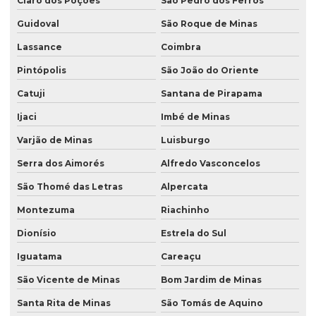
Claro dos Poções
São Pedro dos Ferros
Guidoval
São Roque de Minas
Lassance
Coimbra
Pintópolis
São João do Oriente
Catuji
Santana de Pirapama
Ijaci
Imbé de Minas
Varjão de Minas
Luisburgo
Serra dos Aimorés
Alfredo Vasconcelos
São Thomé das Letras
Alpercata
Montezuma
Riachinho
Dionísio
Estrela do Sul
Iguatama
Careaçu
São Vicente de Minas
Bom Jardim de Minas
Santa Rita de Minas
São Tomás de Aquino