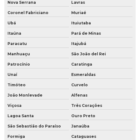
Nova Serrana
Lavras
Coronel Fabriciano
Muriaé
Ubá
Ituiutaba
Itaúna
Pará de Minas
Paracatu
Itajubá
Manhuaçu
São João del Rei
Patrocínio
Caratinga
Unaí
Esmeraldas
Timóteo
Curvelo
João Monlevade
Alfenas
Viçosa
Três Corações
Lagoa Santa
Ouro Preto
São Sebastião do Paraíso
Janaúba
Formiga
Cataguases