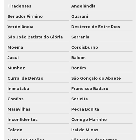
Tiradentes
Angelândia
Senador Firmino
Guarani
Verdelândia
Desterro de Entre Rios
São João Batista do Glória
Serrania
Moema
Cordisburgo
Jacuí
Baldim
Munhoz
Bonfim
Curral de Dentro
São Gonçalo do Abaeté
Inimutaba
Francisco Badaró
Confins
Sericita
Maravilhas
Pedra Bonita
Inconfidentes
Cônego Marinho
Toledo
Iraí de Minas