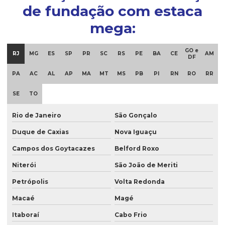
de fundação com estaca
mega:
GO e
RJ
MG
ES
SP
PR
SC
RS
PE
BA
CE
AM
DF
PA
AC
AL
AP
MA
MT
MS
PB
PI
RN
RO
RR
SE
TO
Rio de Janeiro
São Gonçalo
Duque de Caxias
Nova Iguaçu
Campos dos Goytacazes
Belford Roxo
Niterói
São João de Meriti
Petrópolis
Volta Redonda
Macaé
Magé
Itaboraí
Cabo Frio