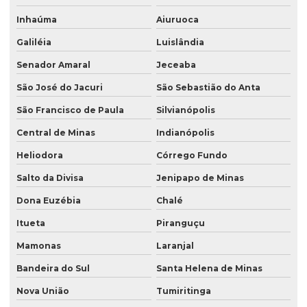
Inhaúma
Aiuruoca
Galiléia
Luislândia
Senador Amaral
Jeceaba
São José do Jacuri
São Sebastião do Anta
São Francisco de Paula
Silvianópolis
Central de Minas
Indianópolis
Heliodora
Córrego Fundo
Salto da Divisa
Jenipapo de Minas
Dona Euzébia
Chalé
Itueta
Piranguçu
Mamonas
Laranjal
Bandeira do Sul
Santa Helena de Minas
Nova União
Tumiritinga