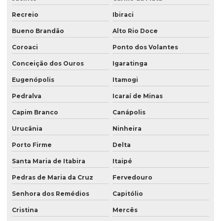
Recreio
Ibiraci
Bueno Brandão
Alto Rio Doce
Coroaci
Ponto dos Volantes
Conceição dos Ouros
Igaratinga
Eugenópolis
Itamogi
Pedralva
Icaraí de Minas
Capim Branco
Canápolis
Urucânia
Ninheira
Porto Firme
Delta
Santa Maria de Itabira
Itaipé
Pedras de Maria da Cruz
Fervedouro
Senhora dos Remédios
Capitólio
Cristina
Mercês