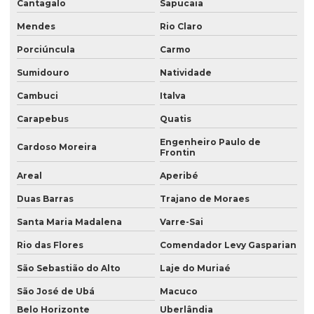
Cantagalo
Sapucaia
Mendes
Rio Claro
Porciúncula
Carmo
Sumidouro
Natividade
Cambuci
Italva
Carapebus
Quatis
Engenheiro Paulo de
Cardoso Moreira
Frontin
Areal
Aperibé
Duas Barras
Trajano de Moraes
Santa Maria Madalena
Varre-Sai
Rio das Flores
Comendador Levy Gasparian
São Sebastião do Alto
Laje do Muriaé
São José de Ubá
Macuco
Belo Horizonte
Uberlândia