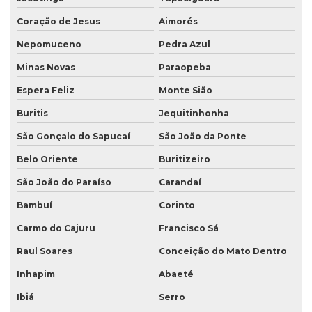
Coração de Jesus
Aimorés
Nepomuceno
Pedra Azul
Minas Novas
Paraopeba
Espera Feliz
Monte Sião
Buritis
Jequitinhonha
São Gonçalo do Sapucaí
São João da Ponte
Belo Oriente
Buritizeiro
São João do Paraíso
Carandaí
Bambuí
Corinto
Carmo do Cajuru
Francisco Sá
Raul Soares
Conceição do Mato Dentro
Inhapim
Abaeté
Ibiá
Serro