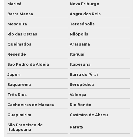
Maricá
Nova Friburgo
Barra Mansa
Angra dos Reis
Mesquita
Teresópolis
Rio das Ostras
Nilópolis
Queimados
Araruama
Resende
Itaguaí
São Pedro da Aldeia
Itaperuna
Japeri
Barra do Piraí
Saquarema
Seropédica
Três Rios
Valença
Cachoeiras de Macacu
Rio Bonito
Guapimirim
Casimiro de Abreu
São Francisco de
Paraty
Itabapoana