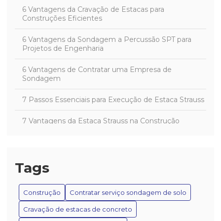
6 Vantagens da Cravação de Estacas para
Construções Eficientes
6 Vantagens da Sondagem a Percussão SPT para
Projetos de Engenharia
6 Vantagens de Contratar uma Empresa de
Sondagem
7 Passos Essenciais para Execução de Estaca Strauss
7 Vantagens da Estaca Strauss na Construção
A estaca Strauss é um dos métodos de fundação
mais utilizados na construção civil
Tags
As Vantagens e Aplicações das Estacas Apiloadas na
Construção Civil
Construção
Contratar serviço sondagem de solo
Benefícios da Estaca Apiloada na Construção
Cravação de estacas de concreto